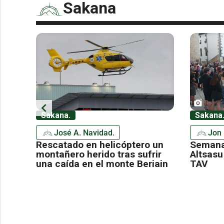
Sakana
chevron_left
Sakana.
Sakana
José A. Navidad.
Jon 
Rescatado en helicóptero un
Semana
a
montañero herido tras sufrir
Altsasu
o en
una caída en el monte Beriain
TAV