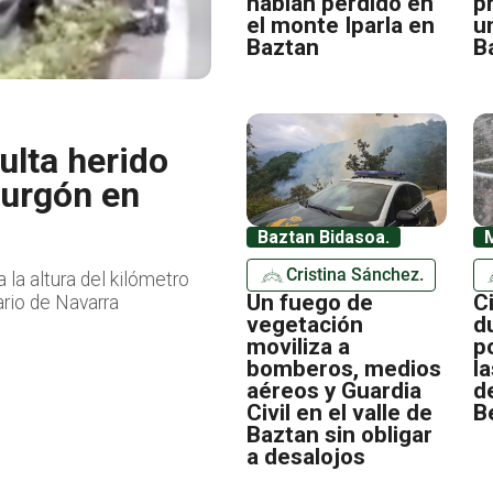
habían perdido en
p
el monte Iparla en
u
Baztan
B
ulta herido
furgón en
Baztan Bidasoa.
Cristina Sánchez.
 la altura del kilómetro
Un fuego de
C
ario de Navarra
vegetación
d
moviliza a
p
bomberos, medios
l
aéreos y Guardia
d
Civil en el valle de
B
Baztan sin obligar
a desalojos