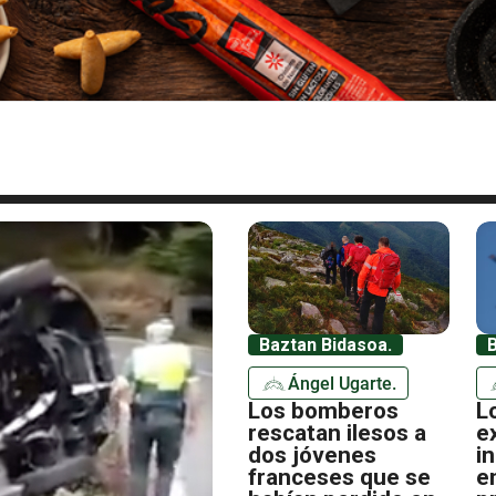
Baztan Bidasoa.
B
Ángel Ugarte.
Los bomberos
L
rescatan ilesos a
e
dos jóvenes
i
franceses que se
e