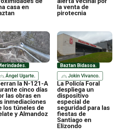
roximidades de
alerta vecinal por
na casa en
la venta de
aztan
pirotecnia
Merindades.
Baztan Bidasoa.
Ángel Ugarte.
Jokin Vivanco.
ierran la N-121-A
La Policía Foral
urante cinco días
despliega un
or las obras en
dispositivo
as inmediaciones
especial de
e los túneles de
seguridad para las
elate y Almandoz
fiestas de
Santiago en
Elizondo