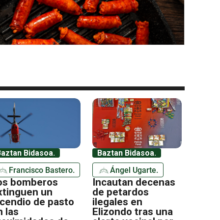
aztan Bidasoa.
Baztan Bidasoa.
Francisco Bastero.
Ángel Ugarte.
os bomberos
Incautan decenas
xtinguen un
de petardos
ncendio de pasto
ilegales en
n las
Elizondo tras una