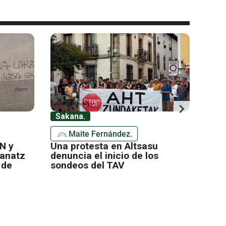
chevron_right
Sakana.
Mer
Maite Fernández.
N y
Una protesta en Altsasu
Los 
ranatz
denuncia el inicio de los
ince
 de
sondeos del TAV
zona
de l