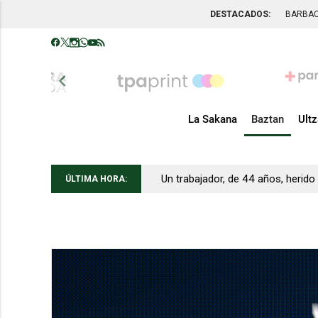
DESTACADOS:
BARBA
chevron_left
La Sakana
Baztan
Ult
España podría notar el impacto d
Un trabajador, de 44 años, herido
ÚLTIMA HORA: