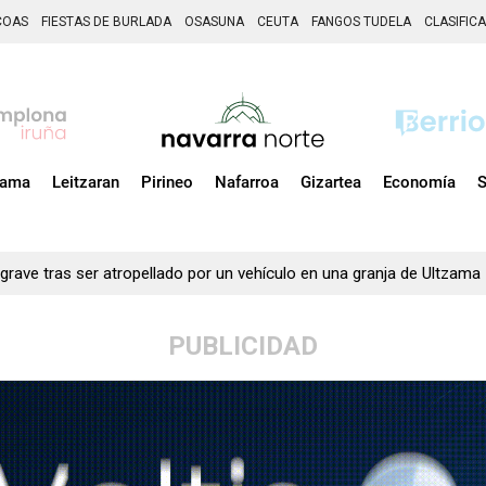
COAS
FIESTAS DE BURLADA
OSASUNA
CEUTA
FANGOS TUDELA
CLASIFIC
zama
Leitzaran
Pirineo
Nafarroa
Gizartea
Economía
S
e los ataques rusos en las infraestructuras de exportación ucranian
 grave tras ser atropellado por un vehículo en una granja de Ultzama
PUBLICIDAD