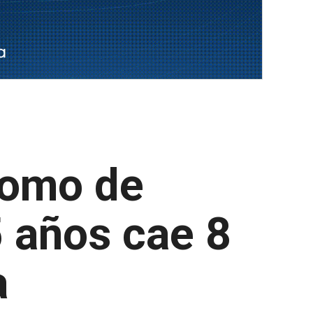
romo de
5 años cae 8
a