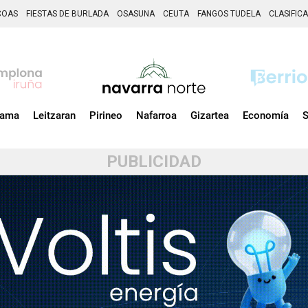
COAS
FIESTAS DE BURLADA
OSASUNA
CEUTA
FANGOS TUDELA
CLASIFIC
zama
Leitzaran
Pirineo
Nafarroa
Gizartea
Economía
S
PUBLICIDAD