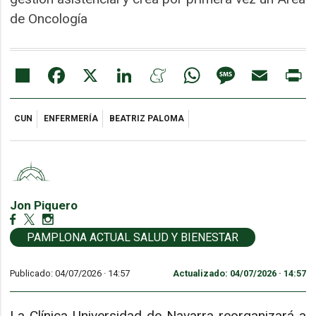
de Oncología
Share
Facebook
X
LinkedIn
Meneame
WhatsApp
Message
Email
Pr
CUN
ENFERMERÍA
BEATRIZ PALOMA
Jon Piquero
PAMPLONA ACTUAL SALUD Y BIENESTAR
Publicado: 04/07/2026 ·
14:57
Actualizado: 04/07/2026 · 14:57
La Clínica Universidad de Navarra reorganizará a