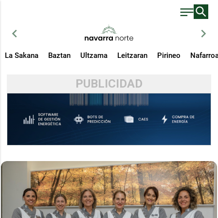
chevron_left
chevron_right
La Sakana
Baztan
Ultzama
Leitzaran
Pirineo
Nafarro
PUBLICIDAD