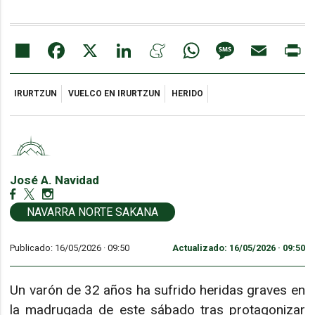
Share
Facebook
X
LinkedIn
Meneame
WhatsApp
Message
Email
Pr
IRURTZUN
VUELCO EN IRURTZUN
HERIDO
José A. Navidad
NAVARRA NORTE SAKANA
Publicado: 16/05/2026 ·
09:50
Actualizado: 16/05/2026 · 09:50
Un varón de 32 años ha sufrido heridas graves en
la madrugada de este sábado tras protagonizar