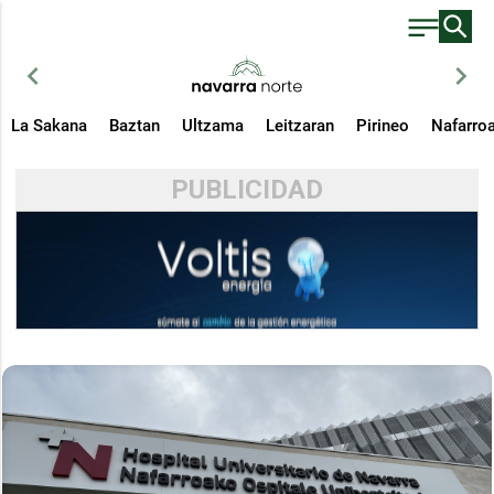
chevron_left
chevron_right
La Sakana
Baztan
Ultzama
Leitzaran
Pirineo
Nafarro
PUBLICIDAD