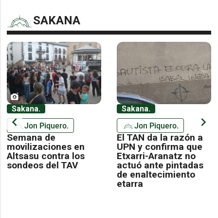
SAKANA
Sakana.
Sakana.
chevron_left
chevron_right
Jon Piquero.
Jon Piquero.
Semana de
El TAN da la razón a
movilizaciones en
UPN y confirma que
Altsasu contra los
Etxarri-Aranatz no
sondeos del TAV
actuó ante pintadas
de enaltecimiento
etarra