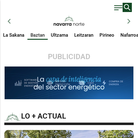
chevron_left
chevron_right
La Sakana
Baztan
Ultzama
Leitzaran
Pirineo
Nafarro
PUBLICIDAD
LO + ACTUAL