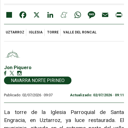
Share
Facebook
X
LinkedIn
Meneame
WhatsApp
Message
Email
Pr
UZTARROZ
IGLESIA
TORRE
VALLE DEL RONCAL
Jon Piquero
NAVARRA NORTE PIRINEO
Publicado: 02/07/2026 ·
09:07
Actualizado: 02/07/2026 · 09:11
La torre de la Iglesia Parroquial de Santa
Engracia, en Uztarroz, ya luce restaurada. El