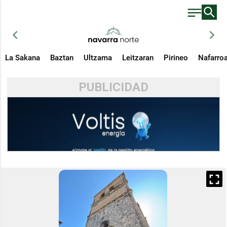
chevron_left
chevron_right
La Sakana
Baztan
Ultzama
Leitzaran
Pirineo
Nafarro
PUBLICIDAD