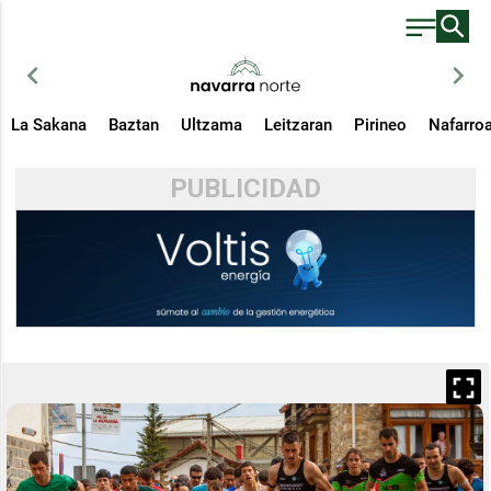
chevron_left
chevron_right
La Sakana
Baztan
Ultzama
Leitzaran
Pirineo
Nafarro
PUBLICIDAD