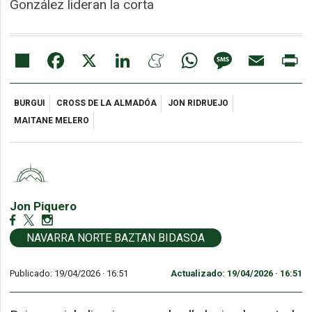
González lideran la corta
Share
Facebook
X
LinkedIn
Meneame
WhatsApp
Message
Email
Pr
BURGUI
CROSS DE LA ALMADÓA
JON RIDRUEJO
MAITANE MELERO
Jon Piquero
NAVARRA NORTE BAZTAN BIDASOA
Publicado: 19/04/2026 ·
16:51
Actualizado: 19/04/2026 · 16:51