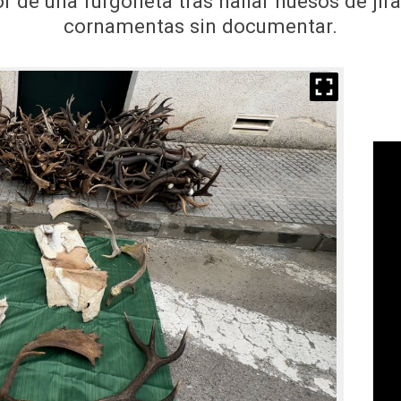
r de una furgoneta tras hallar huesos de jiraf
cornamentas sin documentar.