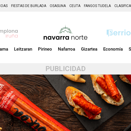
COAS
FIESTAS DE BURLADA
OSASUNA
CEUTA
FANGOS TUDELA
CLASIFIC
zama
Leitzaran
Pirineo
Nafarroa
Gizartea
Economía
S
PUBLICIDAD