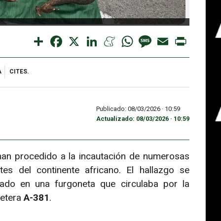
Share
Facebook
X
LinkedIn
Meneame
WhatsApp
Message
Email
Print
A
CITES.
Publicado: 08/03/2026 ·
10:59
Actualizado: 08/03/2026 · 10:59
an procedido a la incautación de numerosas
es del continente africano. El hallazgo se
tado en una furgoneta que circulaba por la
retera
A-381
.