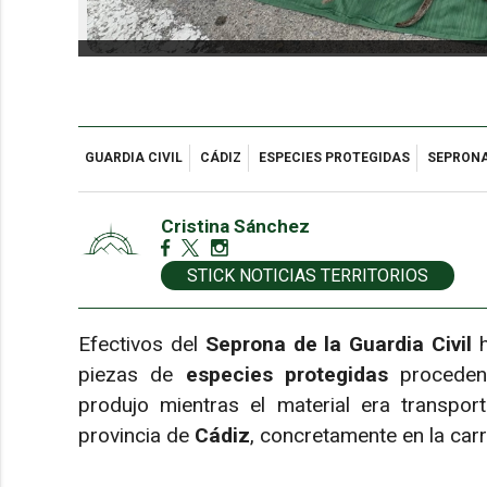
GUARDIA CIVIL
CÁDIZ
ESPECIES PROTEGIDAS
SEPRON
Cristina Sánchez
STICK NOTICIAS TERRITORIOS
Efectivos del
Seprona de la Guardia Civil
h
piezas de
especies protegidas
procedent
produjo mientras el material era transpor
provincia de
Cádiz
, concretamente en la car