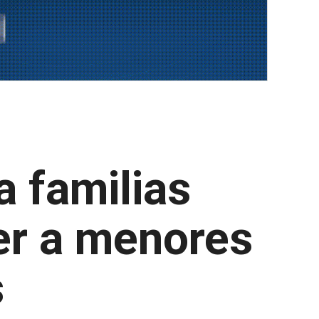
a familias
er a menores
s