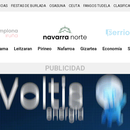
COAS
FIESTAS DE BURLADA
OSASUNA
CEUTA
FANGOS TUDELA
CLASIFIC
zama
Leitzaran
Pirineo
Nafarroa
Gizartea
Economía
S
PUBLICIDAD