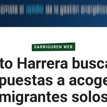
SARRIGUREN WEB
to Harrera busc
spuestas a acog
migrantes solo