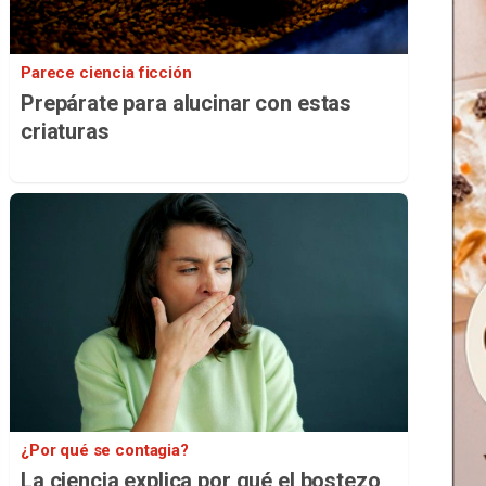
Parece ciencia ficción
Prepárate para alucinar con estas
criaturas
¿Por qué se contagia?
La ciencia explica por qué el bostezo