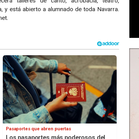
rá talleres de canto, acrobacia, teatro,
, y está abierto a alumnado de toda Navarra.
net.
Pasaportes que abren puertas
Los pasaportes más poderosos del