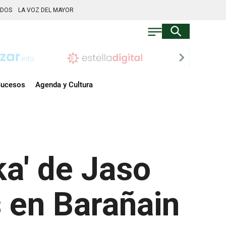
ADOS
LA VOZ DEL MAYOR
chevron_right
ucesos
Agenda y Cultura
ka' de Jaso
s en Barañain