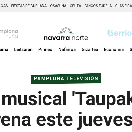
COAS
FIESTAS DE BURLADA
OSASUNA
CEUTA
FANGOS TUDELA
CLASIFIC
zama
Leitzaran
Pirineo
Nafarroa
Gizartea
Economía
S
PAMPLONA TELEVISIÓN
 musical 'Taupa
rena este jueve