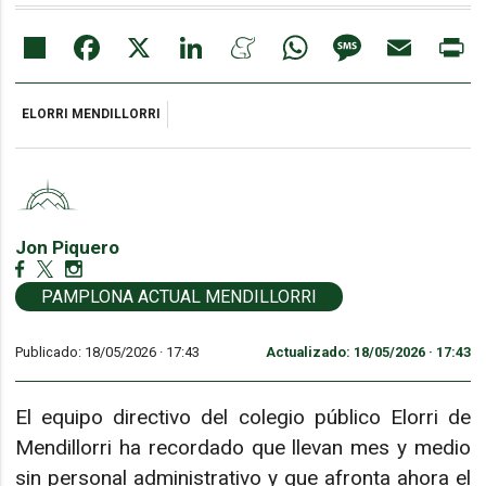
Share
Facebook
X
LinkedIn
Meneame
WhatsApp
Message
Email
Pr
ELORRI MENDILLORRI
Jon Piquero
PAMPLONA ACTUAL MENDILLORRI
Publicado: 18/05/2026 ·
17:43
Actualizado: 18/05/2026 · 17:43
El equipo directivo del colegio público Elorri de
Mendillorri ha recordado que llevan mes y medio
sin personal administrativo y que afronta ahora el