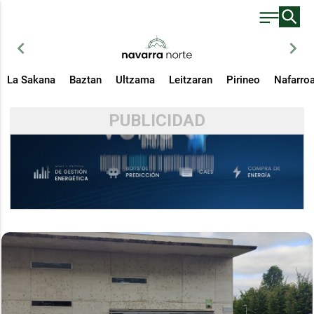
chevron_left
chevron_right
La Sakana
Baztan
Ultzama
Leitzaran
Pirineo
Nafarro
PUBLICIDAD