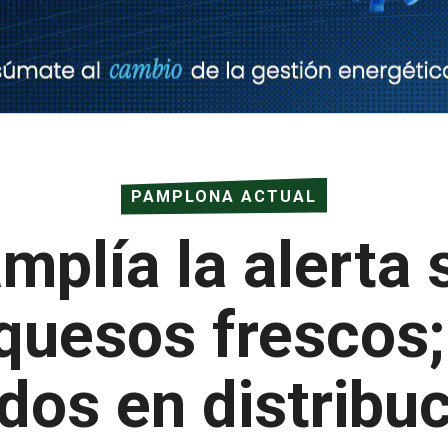
PAMPLONA ACTUAL
plía la alerta s
 quesos frescos;
dos en distribu