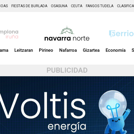
COAS
FIESTAS DE BURLADA
OSASUNA
CEUTA
FANGOS TUDELA
CLASIFIC
zama
Leitzaran
Pirineo
Nafarroa
Gizartea
Economía
S
PUBLICIDAD