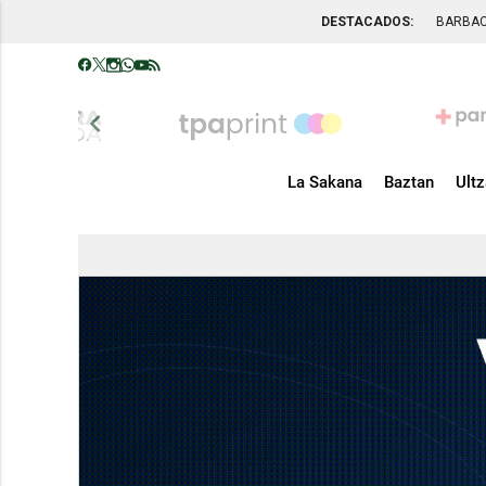
DESTACADOS:
BARBA
chevron_left
La Sakana
Baztan
Ult