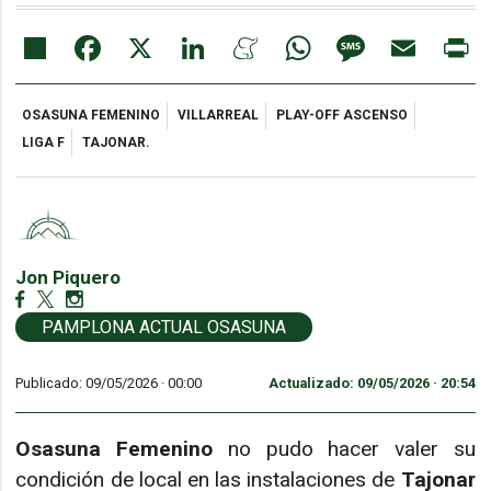
Share
Facebook
X
LinkedIn
Meneame
WhatsApp
Message
Email
Pr
OSASUNA FEMENINO
VILLARREAL
PLAY-OFF ASCENSO
LIGA F
TAJONAR.
Jon Piquero
PAMPLONA ACTUAL OSASUNA
Publicado: 09/05/2026 ·
00:00
Actualizado: 09/05/2026 · 20:54
Osasuna Femenino
no pudo hacer valer su
condición de local en las instalaciones de
Tajonar