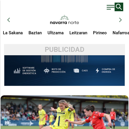
chevron_left
chevron_right
La Sakana
Baztan
Ultzama
Leitzaran
Pirineo
Nafarro
PUBLICIDAD