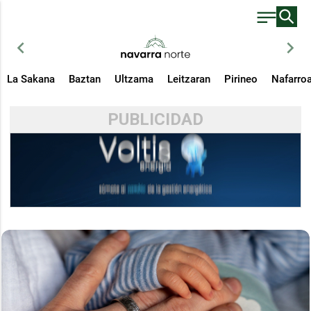
chevron_left
chevron_right
La Sakana
Baztan
Ultzama
Leitzaran
Pirineo
Nafarro
PUBLICIDAD