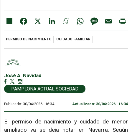
Share
Facebook
X
LinkedIn
Meneame
WhatsApp
Message
Email
Pr
PERMISO DE NACIMIENTO
CUIDADO FAMILIAR
José A. Navidad
PAMPLONA ACTUAL SOCIEDAD
Publicado: 30/04/2026 ·
16:34
Actualizado: 30/04/2026 · 16:34
El permiso de nacimiento y cuidado de menor
ampliado ya se deja notar en Navarra. Según