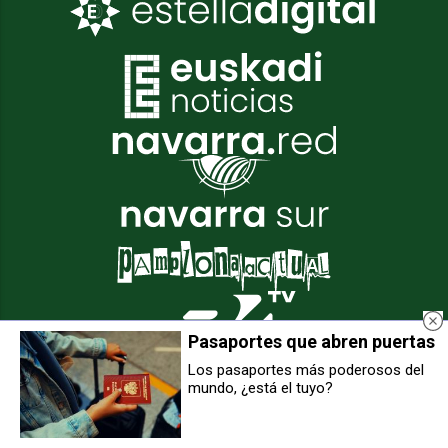
Pasaportes que abren puertas
Los pasaportes más poderosos del
mundo, ¿está el tuyo?
Baluarte acoge el sábado un
Navarra refuerza su Asesoría
festival de danza ucraniana con
Jurídica con la incorporación de
subasta de un piano pintado por
tres nuevos letrados
niños refugiados