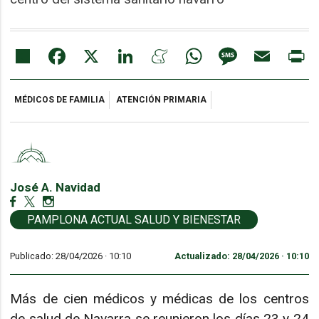
Share
Facebook
X
LinkedIn
Meneame
WhatsApp
Message
Email
Pr
MÉDICOS DE FAMILIA
ATENCIÓN PRIMARIA
José A. Navidad
PAMPLONA ACTUAL SALUD Y BIENESTAR
Publicado: 28/04/2026 ·
10:10
Actualizado: 28/04/2026 · 10:10
Más de cien médicos y médicas de los centros
de salud de Navarra se reunieron los días 23 y 24