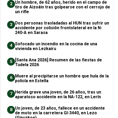
Un hombre, de 62 años, herido en el campo de
2
tiro de Aizoáin tras golpearse con el cerrojo de
un rifle
​Dos personas trasladadas al HUN tras sufrir un
3
accidente por colisión frontolateral en la N-
240-A en Sarasa
Sofocado un incendio en la cocina de una
4
vivienda en Lezkairu
[Santa Ana 2026] Resumen de las fiestas de
5
Tudela 2026
Muere al precipitarse un hombre que huía de la
6
policía en Estella
Herida grave una joven, de 26 años, tras un
7
aparatoso accidente en la NA-122, en Lerín
Un joven, de 23 años, fallece en un accidente
8
de moto en la carretera GI-3440, en Lezo
(Gipuzkoa)