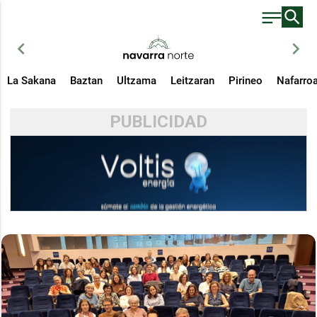
chevron_left
chevron_right
La Sakana
Baztan
Ultzama
Leitzaran
Pirineo
Nafarro
PUBLICIDAD