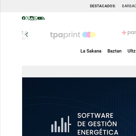
DESTACADOS:
BARBA
chevron_left
La Sakana
Baztan
Ult