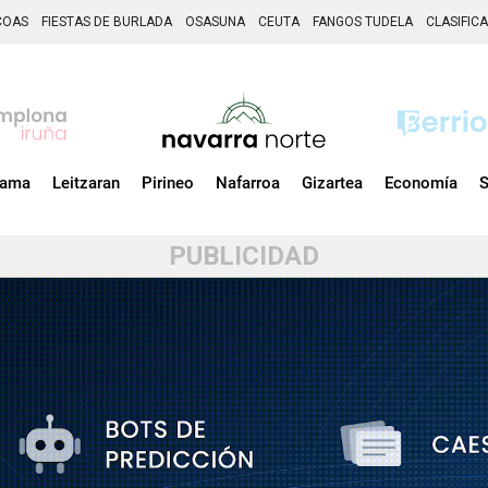
COAS
FIESTAS DE BURLADA
OSASUNA
CEUTA
FANGOS TUDELA
CLASIFIC
zama
Leitzaran
Pirineo
Nafarroa
Gizartea
Economía
S
PUBLICIDAD