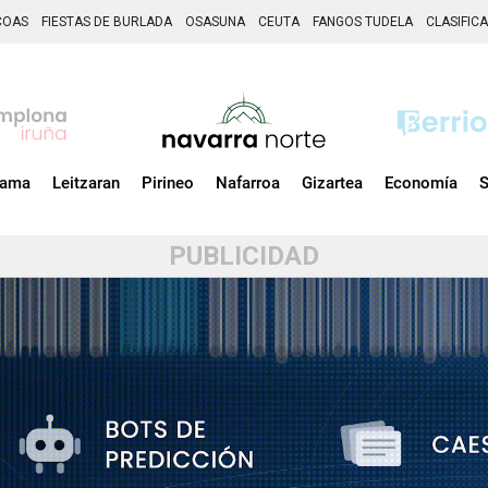
COAS
FIESTAS DE BURLADA
OSASUNA
CEUTA
FANGOS TUDELA
CLASIFIC
zama
Leitzaran
Pirineo
Nafarroa
Gizartea
Economía
S
PUBLICIDAD