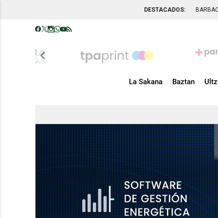
DESTACADOS:
BARBA
chevron_left
La Sakana
Baztan
Ult