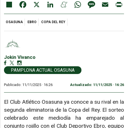
Share
Facebook
X
LinkedIn
Meneame
WhatsApp
Message
Email
Pr
OSASUNA
EBRO
COPA DEL REY
Jokin Vivanco
PAMPLONA ACTUAL OSASUNA
Publicado: 11/11/2025 ·
16:26
Actualizado: 11/11/2025 · 16:26
El Club Atlético Osasuna ya conoce a su rival en la
segunda eliminatoria de la Copa del Rey. El sorteo
celebrado este mediodía ha emparejado al
conjunto rojillo con el Club Deportivo Ebro, equipo