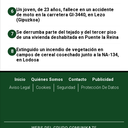
Un joven, de 23 años, fallece en un accidente
6
de moto en la carretera GI-3440, en Lezo
(Gipuzkoa)
Se derrumba parte del tejado y del tercer piso
7
de una vivienda deshabitada en Puente la Reina
Extinguido un incendio de vegetación en
8
campos de cereal cosechado junto a la NA-134,
en Lodosa
Inicio
Quiénes Somos
Contacto
Publicidad
Aviso Legal
Cookies
Seguridad
Protección De Datos
WEBS DEL GRUPO COMUNIKAZE