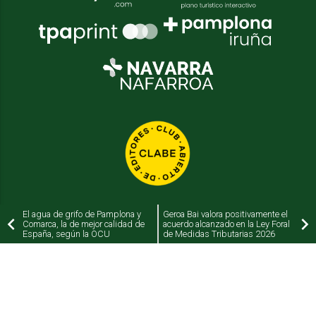
El agua de grifo de Pamplona y
Geroa Bai valora positivamente el
Comarca, la de mejor calidad de
acuerdo alcanzado en la Ley Foral
España, según la OCU
de Medidas Tributarias 2026
2026
© Grupo Comunikaze
Desarrollado por:
OA Cloud