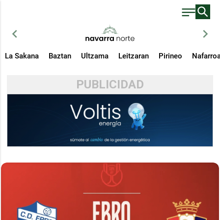
chevron_left
chevron_right
La Sakana
Baztan
Ultzama
Leitzaran
Pirineo
Nafarro
PUBLICIDAD