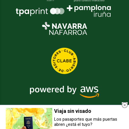
Viaja sin visado
2026
© Grupo Comunikaze
Los pasaportes que más puertas
abren ¿está el tuyo?
Desarrollado por:
OA Cloud
El Gobierno Foral busca elevar la
Se insta al Gobierno Foral a