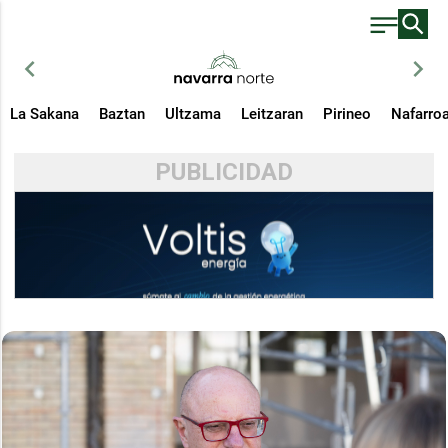
chevron_left
chevron_right
La Sakana
Baztan
Ultzama
Leitzaran
Pirineo
Nafarro
PUBLICIDAD