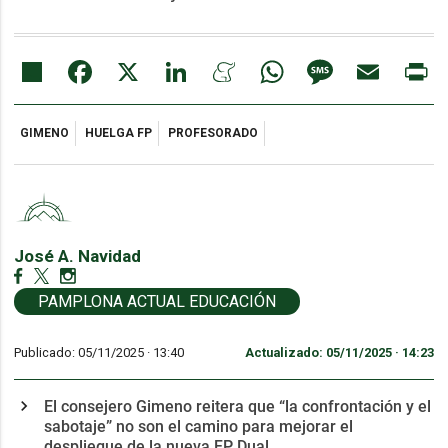
Share
Facebook
X
LinkedIn
Meneame
WhatsApp
Message
Email
Pr
GIMENO
HUELGA FP
PROFESORADO
José A. Navidad
PAMPLONA ACTUAL EDUCACIÓN
Publicado: 05/11/2025 ·
13:40
Actualizado: 05/11/2025 · 14:23
El consejero Gimeno reitera que “la confrontación y el
sabotaje” no son el camino para mejorar el
despliegue de la nueva FP Dual