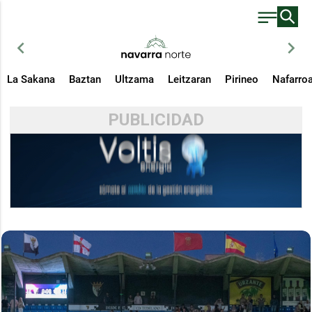
chevron_left
chevron_right
La Sakana
Baztan
Ultzama
Leitzaran
Pirineo
Nafarro
PUBLICIDAD