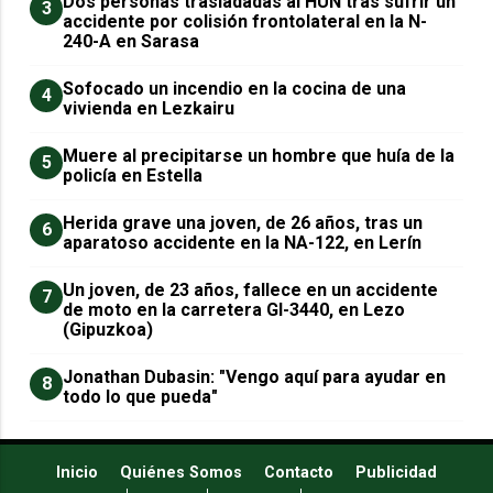
​Dos personas trasladadas al HUN tras sufrir un
3
accidente por colisión frontolateral en la N-
240-A en Sarasa
Sofocado un incendio en la cocina de una
4
vivienda en Lezkairu
Muere al precipitarse un hombre que huía de la
5
policía en Estella
Herida grave una joven, de 26 años, tras un
6
aparatoso accidente en la NA-122, en Lerín
Un joven, de 23 años, fallece en un accidente
7
de moto en la carretera GI-3440, en Lezo
(Gipuzkoa)
Jonathan Dubasin: "Vengo aquí para ayudar en
8
todo lo que pueda"
Inicio
Quiénes Somos
Contacto
Publicidad