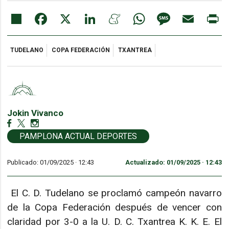
Share
Facebook
X
LinkedIn
Meneame
WhatsApp
Message
Email
Pr
TUDELANO
COPA FEDERACIÓN
TXANTREA
Jokin Vivanco
PAMPLONA ACTUAL DEPORTES
Publicado: 01/09/2025 ·
12:43
Actualizado: 01/09/2025 · 12:43
El C. D. Tudelano se proclamó campeón navarro
de la Copa Federación después de vencer con
claridad por 3-0 a la U. D. C. Txantrea K. K. E. El