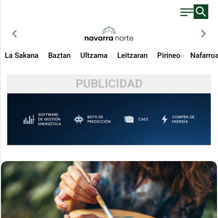
chevron_left
chevron_right
La Sakana
Baztan
Ultzama
Leitzaran
Pirineo
Nafarro
PUBLICIDAD