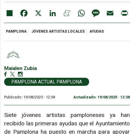
Share
Facebook
X
LinkedIn
Meneame
WhatsApp
Message
Email
Pr
PAMPLONA
JÓVENES ARTISTAS LOCALES
AYUDAS
Maialen Zubia
PAMPLONA ACTUAL PAMPLONA
Publicado: 19/08/2025 ·
12:38
Actualizado: 19/08/2025 · 12:38
Siete jóvenes artistas pamploneses ya han
recibido las primeras ayudas que el Ayuntamiento
de Pamplona ha puesto en marcha para apoyar