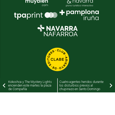
Kokoshca y The Mystery Lights
Cuatro agentes heridos durante
encienden este martes la plaza
los disturbios previos al
de Compañía
chupinazo en Santo Domingo
2026
© Grupo Comunikaze