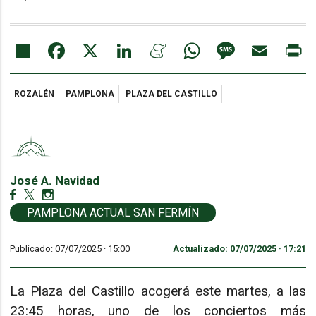
Share
Facebook
X
LinkedIn
Meneame
WhatsApp
Message
Email
Pr
ROZALÉN
PAMPLONA
PLAZA DEL CASTILLO
José A. Navidad
PAMPLONA ACTUAL SAN FERMÍN
Publicado: 07/07/2025 ·
15:00
Actualizado: 07/07/2025 · 17:21
La Plaza del Castillo acogerá este martes, a las
23:45 horas, uno de los conciertos más