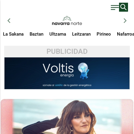
chevron_left
chevron_right
La Sakana
Baztan
Ultzama
Leitzaran
Pirineo
Nafarro
PUBLICIDAD