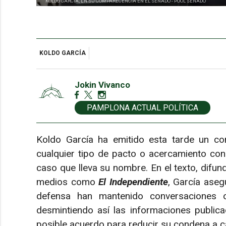
KOLDO GARCÍA, EN SU COMPARECENCIA EN EL SENADO -
POOL SENADO
KOLDO GARCÍA
Jokin Vivanco
PAMPLONA ACTUAL POLÍTICA
Koldo García ha emitido esta tarde un co
cualquier tipo de pacto o acercamiento con 
caso que lleva su nombre. En el texto, difun
medios como
El Independiente
, García asegu
defensa han mantenido conversaciones o 
desmintiendo así las informaciones public
posible acuerdo para reducir su condena a ca