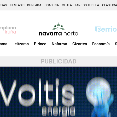
COAS
FIESTAS DE BURLADA
OSASUNA
CEUTA
FANGOS TUDELA
CLASIFIC
zama
Leitzaran
Pirineo
Nafarroa
Gizartea
Economía
S
PUBLICIDAD