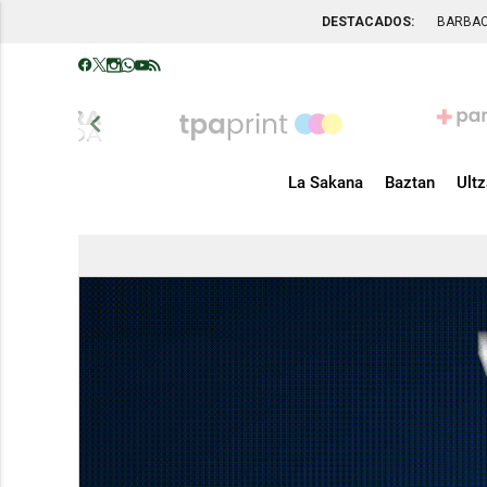
DESTACADOS:
BARBA
chevron_left
La Sakana
Baztan
Ult