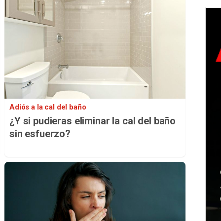
Adiós a la cal del baño
¿Y si pudieras eliminar la cal del baño
sin esfuerzo?