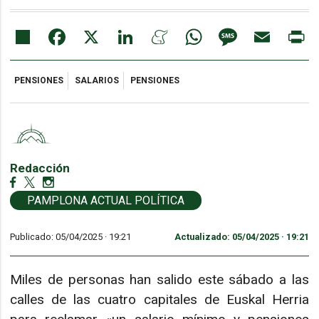
Share
Facebook
X
LinkedIn
Meneame
WhatsApp
Message
Email
Pr
PENSIONES
SALARIOS
PENSIONES
Redacción
PAMPLONA ACTUAL POLÍTICA
Publicado: 05/04/2025 ·
19:21
Actualizado: 05/04/2025 · 19:21
Miles de personas han salido este sábado a las
calles de las cuatro capitales de Euskal Herria