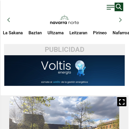
chevron_left
chevron_right
La Sakana
Baztan
Ultzama
Leitzaran
Pirineo
Nafarro
PUBLICIDAD