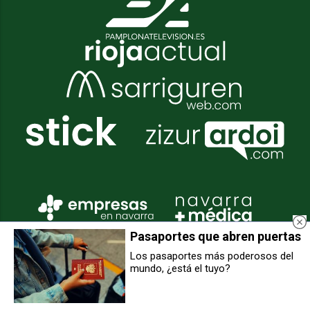
Pasaportes que abren puertas
Los pasaportes más poderosos del
mundo, ¿está el tuyo?
Accidente en Anue: un camión
Accidente en el rocódromo de
pierde el control y parte de su
Berrioplano: un joven de 25 años
carga en la NA121A
cae 8 metros de altura