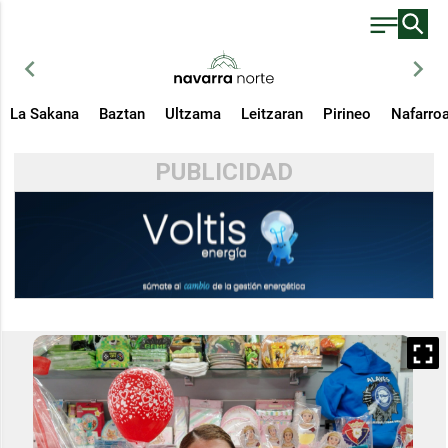
chevron_left
chevron_right
La Sakana
Baztan
Ultzama
Leitzaran
Pirineo
Nafarro
PUBLICIDAD