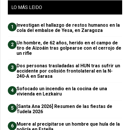
LO
MÁS LEIDO
Investigan el hallazgo de restos humanos en la
1
cola del embalse de Yesa, en Zaragoza
Un hombre, de 62 años, herido en el campo de
2
tiro de Aizoáin tras golpearse con el cerrojo de
un rifle
​Dos personas trasladadas al HUN tras sufrir un
3
accidente por colisión frontolateral en la N-
240-A en Sarasa
Sofocado un incendio en la cocina de una
4
vivienda en Lezkairu
[Santa Ana 2026] Resumen de las fiestas de
5
Tudela 2026
Muere al precipitarse un hombre que huía de la
6
policía en Estella