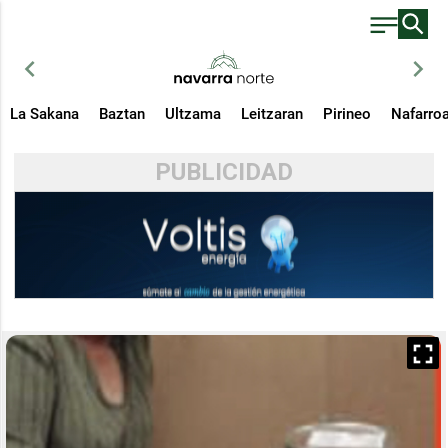
chevron_left
chevron_right
La Sakana
Baztan
Ultzama
Leitzaran
Pirineo
Nafarro
PUBLICIDAD