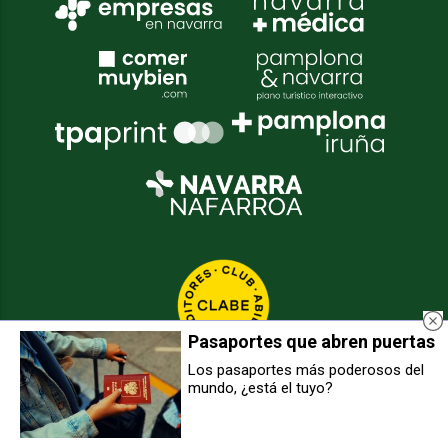
Pasaportes que abren puertas
Los pasaportes más poderosos del
mundo, ¿está el tuyo?
La chilena Cuadro Negro de José
[VIDEO] Carnaval en Noáin-Valle
Luis Sepúlveda y Carolina
de Elortz
Adriazola, Mejor Película del
Festival Punto de Vista