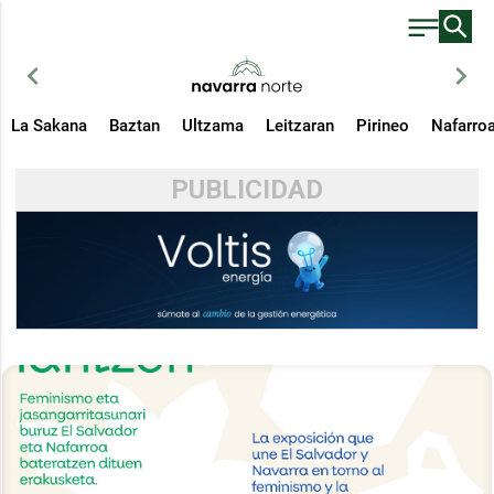
chevron_left
chevron_right
La Sakana
Baztan
Ultzama
Leitzaran
Pirineo
Nafarro
PUBLICIDAD