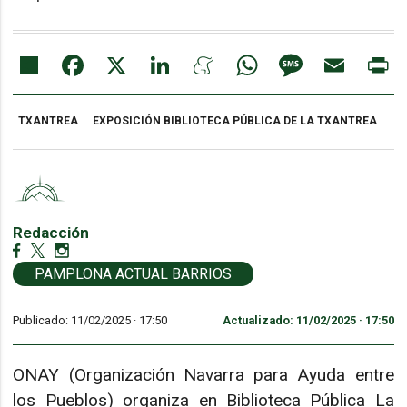
Share
Facebook
X
LinkedIn
Meneame
WhatsApp
Message
Email
Pr
TXANTREA
EXPOSICIÓN BIBLIOTECA PÚBLICA DE LA TXANTREA
Redacción
PAMPLONA ACTUAL BARRIOS
Publicado: 11/02/2025 ·
17:50
Actualizado: 11/02/2025 · 17:50
ONAY (Organización Navarra para Ayuda entre
los Pueblos) organiza en Biblioteca Pública La