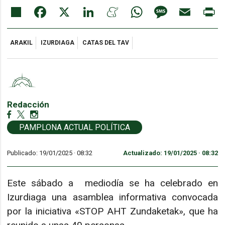
Share
Facebook
X
LinkedIn
Meneame
WhatsApp
Message
Email
Pr
ARAKIL
IZURDIAGA
CATAS DEL TAV
Redacción
PAMPLONA ACTUAL POLÍTICA
Publicado: 19/01/2025 ·
08:32
Actualizado: 19/01/2025 · 08:32
Este sábado a mediodía se ha celebrado en
Izurdiaga una asamblea informativa convocada
por la iniciativa «STOP AHT Zundaketak», que ha