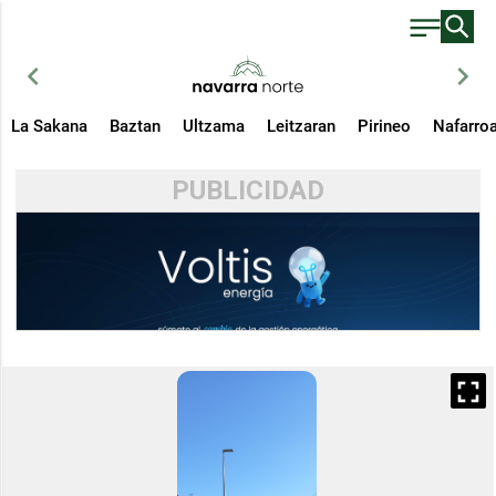
chevron_left
chevron_right
La Sakana
Baztan
Ultzama
Leitzaran
Pirineo
Nafarro
PUBLICIDAD