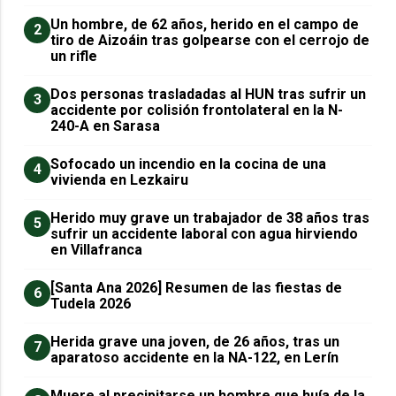
Un hombre, de 62 años, herido en el campo de
2
tiro de Aizoáin tras golpearse con el cerrojo de
un rifle
​Dos personas trasladadas al HUN tras sufrir un
3
accidente por colisión frontolateral en la N-
240-A en Sarasa
Sofocado un incendio en la cocina de una
4
vivienda en Lezkairu
Herido muy grave un trabajador de 38 años tras
5
sufrir un accidente laboral con agua hirviendo
en Villafranca
[Santa Ana 2026] Resumen de las fiestas de
6
Tudela 2026
Herida grave una joven, de 26 años, tras un
7
aparatoso accidente en la NA-122, en Lerín
Muere al precipitarse un hombre que huía de la