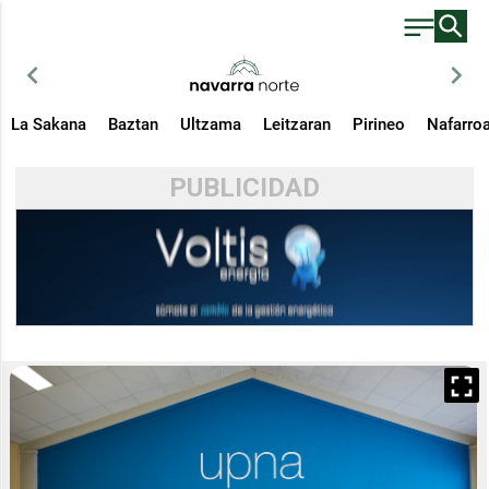
chevron_left
chevron_right
La Sakana
Baztan
Ultzama
Leitzaran
Pirineo
Nafarro
PUBLICIDAD