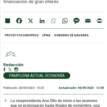
financiación de gran interés
Share
Facebook
X
LinkedIn
Meneame
WhatsApp
Message
Email
Pr
PROYECTOS EUROPEOS
UPNA
GOBIERNO DE NAVARRA
Redacción
PAMPLONA ACTUAL ECONOMÍA
Publicado: 06/09/2024 ·
10:20
Actualizado: 06/09/2024 · 12:08
La vicepresidenta Ana Ollo da inicio a las sesiones
que se prolongarán hasta finales de noviembre, una