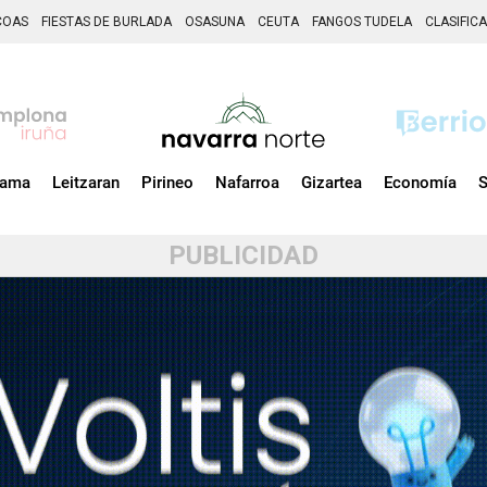
COAS
FIESTAS DE BURLADA
OSASUNA
CEUTA
FANGOS TUDELA
CLASIFIC
zama
Leitzaran
Pirineo
Nafarroa
Gizartea
Economía
S
PUBLICIDAD