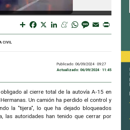
Accide
Share
Facebook
X
LinkedIn
Meneame
WhatsApp
Message
Email
Print
 CIVIL
Publicado: 06/09/2024 ·
09:27
Actualizado: 06/09/2024 · 11:45
bligado al cierre total de la autovía A-15 en
os Hermanas. Un camión ha perdido el control y
do la "tijera", lo que ha dejado bloqueados
a, las autoridades han tenido que cerrar por