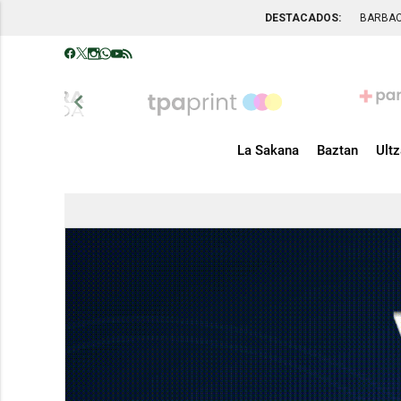
DESTACADOS:
BARBA
chevron_left
La Sakana
Baztan
Ult