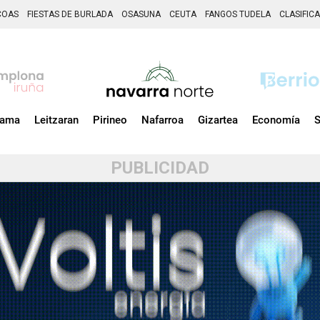
COAS
FIESTAS DE BURLADA
OSASUNA
CEUTA
FANGOS TUDELA
CLASIFIC
zama
Leitzaran
Pirineo
Nafarroa
Gizartea
Economía
S
PUBLICIDAD