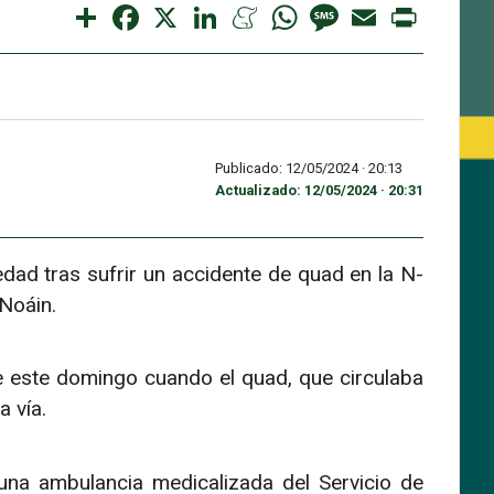
Share
Facebook
X
LinkedIn
Meneame
WhatsApp
Message
Email
Print
Publicado: 12/05/2024 ·
20:13
Actualizado: 12/05/2024 · 20:31
dad tras sufrir un accidente de quad en la N-
 Noáin.
e este domingo cuando el quad, que circulaba
a vía.
una ambulancia medicalizada del Servicio de