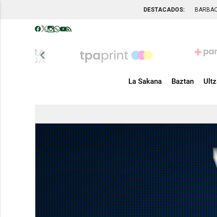
DESTACADOS:
BARBA
chevron_left
La Sakana
Baztan
Ult