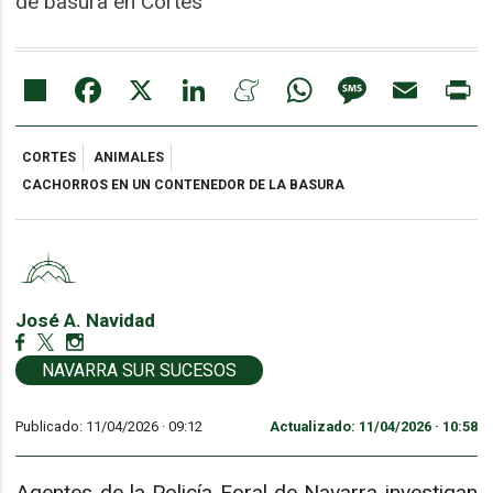
de basura en Cortes
Share
Facebook
X
LinkedIn
Meneame
WhatsApp
Message
Email
Pr
CORTES
ANIMALES
CACHORROS EN UN CONTENEDOR DE LA BASURA
José A. Navidad
NAVARRA SUR SUCESOS
Publicado: 11/04/2026 ·
09:12
Actualizado: 11/04/2026 · 10:58
Agentes de la Policía Foral de Navarra investigan