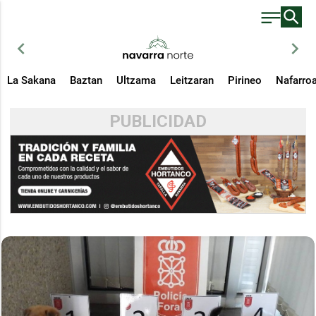
chevron_left
chevron_right
La Sakana
Baztan
Ultzama
Leitzaran
Pirineo
Nafarro
PUBLICIDAD