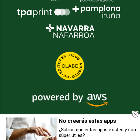
No creerás estas apps
2026
© Grupo Comunikaze
¿Sabías que estas apps existen y son
súper útiles?
Desarrollado por:
OA Cloud
Un motorista, de 63 años, herido
Controlado un incendio de