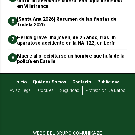
sufrir un accidente laboral con agua hirviendo
en Villafranca
[Santa Ana 2026] Resumen de las fiestas de
6
Tudela 2026
Herida grave una joven, de 26 años, tras un
7
aparatoso accidente en la NA-122, en Lerín
Muere al precipitarse un hombre que huía de la
8
policía en Estella
Inicio
Quiénes Somos
Contacto
Publicidad
Aviso Legal
Cookies
Seguridad
Protección De Datos
WEBS DEL GRUPO COMUNIKAZE