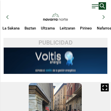
chevron_left
chevron_right
La Sakana
Baztan
Ultzama
Leitzaran
Pirineo
Nafarro
PUBLICIDAD