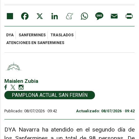
Share
Facebook
X
LinkedIn
Meneame
WhatsApp
Message
Email
Pr
DYA
SANFERMINES
TRASLADOS
ATENCIONES EN SANFERMINES
Maialen Zubia
PAMPLONA ACTUAL SAN FERMÍN
Publicado: 08/07/2026 ·
09:42
Actualizado: 08/07/2026 · 09:42
DYA Navarra ha atendido en el segundo día de
los Sanfermines a un total de 98 personas. De