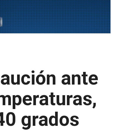
caución ante
emperaturas,
 40 grados