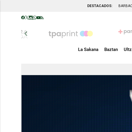
DESTACADOS:
BARBA
chevron_left
La Sakana
Baztan
Ult