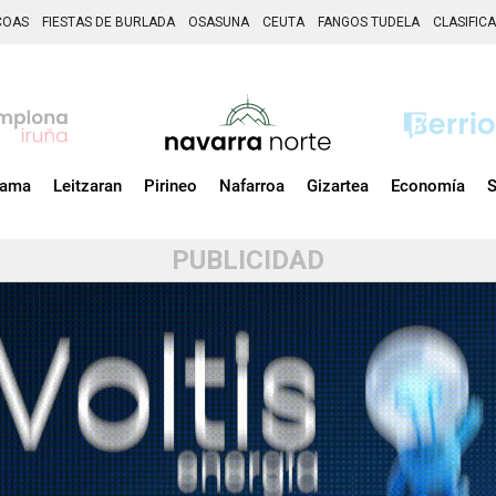
COAS
FIESTAS DE BURLADA
OSASUNA
CEUTA
FANGOS TUDELA
CLASIFIC
zama
Leitzaran
Pirineo
Nafarroa
Gizartea
Economía
S
PUBLICIDAD