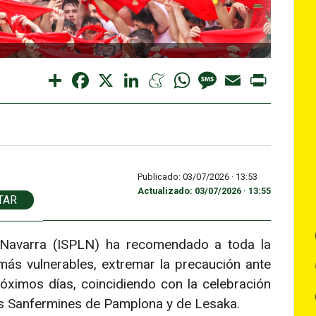
Share
Facebook
X
LinkedIn
Meneame
WhatsApp
Message
Email
Print
Publicado: 03/07/2026 ·
13:53
Actualizado: 03/07/2026 · 13:55
TAR
e Navarra (ISPLN) ha recomendado a toda la
más vulnerables, extremar la precaución ante
róximos días, coincidiendo con la celebración
los Sanfermines de Pamplona y de Lesaka.