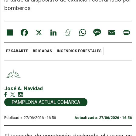
bomberos
Share
Facebook
X
LinkedIn
Meneame
WhatsApp
Message
Email
Pr
EZKABARTE
BRIGADAS
INCENDIOS FORESTALES
José A. Navidad
PAMPLONA ACTUAL COMARCA
Publicado: 27/06/2026 ·
16:56
Actualizado: 27/06/2026 · 16:56
El incendio de vegetación declarado el jueves en