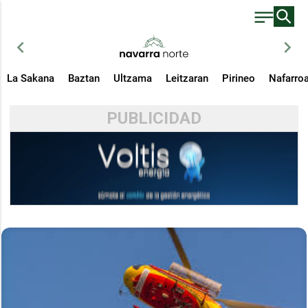
chevron_left
chevron_right
La Sakana
Baztan
Ultzama
Leitzaran
Pirineo
Nafarro
PUBLICIDAD