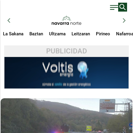
chevron_left
chevron_right
La Sakana
Baztan
Ultzama
Leitzaran
Pirineo
Nafarro
PUBLICIDAD