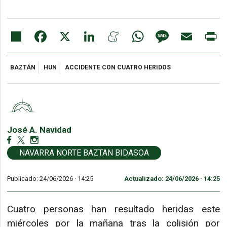
Share
Facebook
X
LinkedIn
Meneame
WhatsApp
Message
Email
Pr
BAZTÁN
HUN
ACCIDENTE CON CUATRO HERIDOS
José A. Navidad
NAVARRA NORTE BAZTAN BIDASOA
Publicado: 24/06/2026 ·
14:25
Actualizado: 24/06/2026 · 14:25
Cuatro personas han resultado heridas este
miércoles por la mañana tras la colisión por