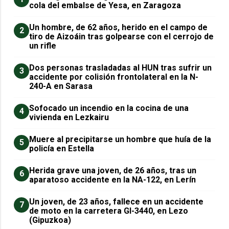
cola del embalse de Yesa, en Zaragoza
Un hombre, de 62 años, herido en el campo de
2
tiro de Aizoáin tras golpearse con el cerrojo de
un rifle
​Dos personas trasladadas al HUN tras sufrir un
3
accidente por colisión frontolateral en la N-
240-A en Sarasa
Sofocado un incendio en la cocina de una
4
vivienda en Lezkairu
Muere al precipitarse un hombre que huía de la
5
policía en Estella
Herida grave una joven, de 26 años, tras un
6
aparatoso accidente en la NA-122, en Lerín
Un joven, de 23 años, fallece en un accidente
7
de moto en la carretera GI-3440, en Lezo
(Gipuzkoa)