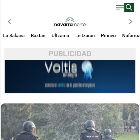
chevron_left
chevron_right
La Sakana
Baztan
Ultzama
Leitzaran
Pirineo
Nafarro
PUBLICIDAD