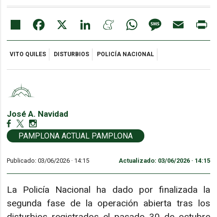
Share
Facebook
X
LinkedIn
Meneame
WhatsApp
Message
Email
Pr
VITO QUILES
DISTURBIOS
POLICÍA NACIONAL
José A. Navidad
PAMPLONA ACTUAL PAMPLONA
Publicado: 03/06/2026 ·
14:15
Actualizado: 03/06/2026 · 14:15
La Policía Nacional ha dado por finalizada la
segunda fase de la operación abierta tras los
disturbios registrados el pasado 30 de octubre