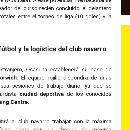
Australia). A este potencial internacional se
dor del curso recién concluido, el delantero
totales entre el torneo de liga (10 goles) y la
tbol y la logística del club navarro
extranjero, Osasuna establecerá su base de
orwich
. El equipo rojillo dispondrá de unas
 sus sesiones de trabajo diario, ya que se
uardista
ciudad deportiva
de los conocidos
ning Centre
.
itirá al club navarro trabajar con la máxima
 física diaria con un choque de máxima