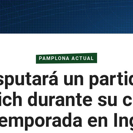
PAMPLONA ACTUAL
putará un part
ich durante su 
emporada en In