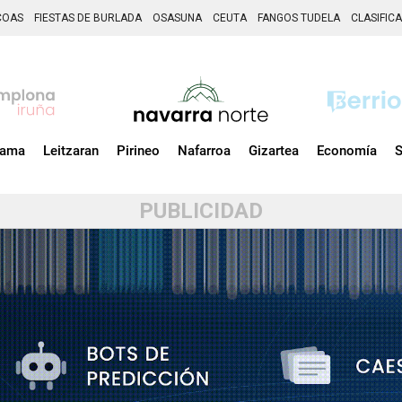
COAS
FIESTAS DE BURLADA
OSASUNA
CEUTA
FANGOS TUDELA
CLASIFIC
zama
Leitzaran
Pirineo
Nafarroa
Gizartea
Economía
S
PUBLICIDAD