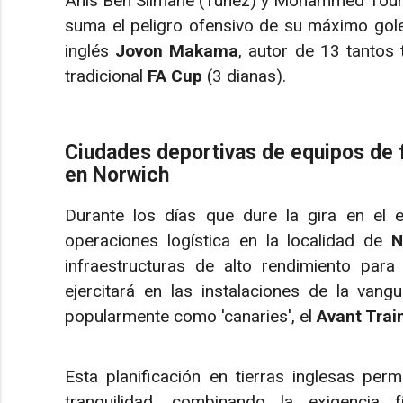
Anis Ben Slimane (Túnez) y Mohammed Toure (
suma el peligro ofensivo de su máximo golea
inglés
Jovon Makama
, autor de 13 tantos 
tradicional
FA Cup
(3 dianas).
Ciudades deportivas de equipos de fú
en Norwich
Durante los días que dure la gira en el 
operaciones logística en la localidad de
N
infraestructuras de alto rendimiento para
ejercitará en las instalaciones de la vang
popularmente como 'canaries', el
Avant Trai
Esta planificación en tierras inglesas perm
tranquilidad, combinando la exigencia