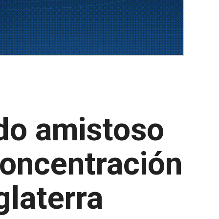
ido amistoso
concentración
glaterra