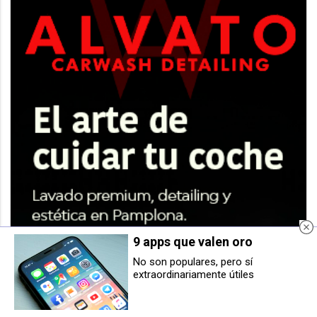
9 apps que valen oro
No son populares, pero sí
extraordinariamente útiles
Bomberos de Alsasua sofocan un
Una mujer, de 87 años, herida
incendio de basura en una bajera
grave tras chocar con su coche
del polígono Ondarria
contra una vivienda en Etxarri
(Larraun)