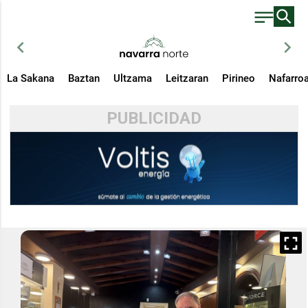
chevron_left
chevron_right
La Sakana
Baztan
Ultzama
Leitzaran
Pirineo
Nafarro
PUBLICIDAD