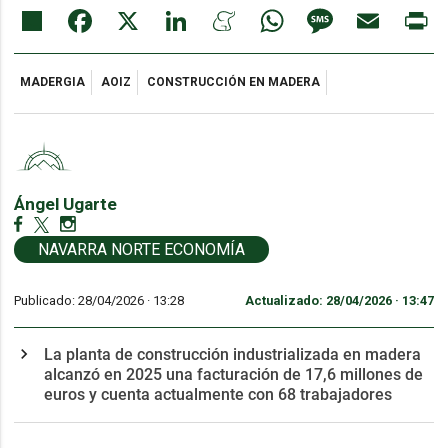
Share
Facebook
X
LinkedIn
Meneame
WhatsApp
Message
Email
Pr
MADERGIA
AOIZ
CONSTRUCCIÓN EN MADERA
Ángel Ugarte
NAVARRA NORTE ECONOMÍA
Publicado: 28/04/2026 ·
13:28
Actualizado: 28/04/2026 · 13:47
La planta de construcción industrializada en madera
alcanzó en 2025 una facturación de 17,6 millones de
euros y cuenta actualmente con 68 trabajadores