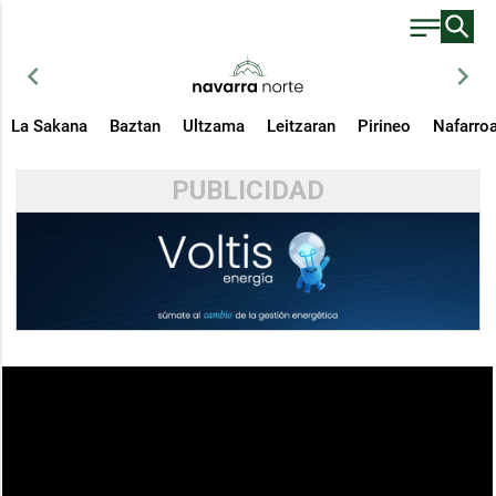
chevron_left
chevron_right
La Sakana
Baztan
Ultzama
Leitzaran
Pirineo
Nafarro
PUBLICIDAD