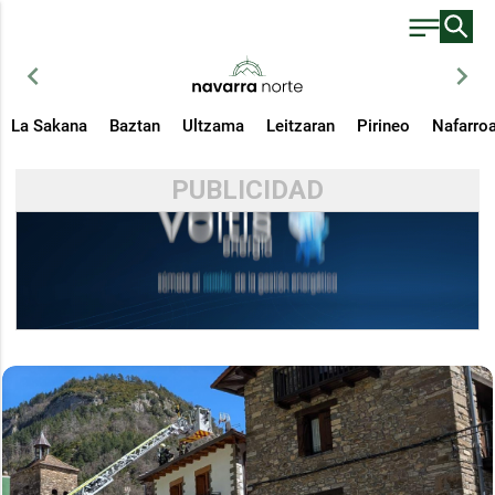
chevron_left
chevron_right
La Sakana
Baztan
Ultzama
Leitzaran
Pirineo
Nafarro
PUBLICIDAD