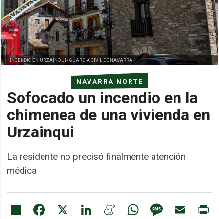
INCENDIO EN URZAINQUI -
GUARDIA CIVIL DE NAVARRA
NAVARRA NORTE
Sofocado un incendio en la
chimenea de una vivienda en
Urzainqui
La residente no precisó finalmente atención
médica
Share
Facebook
X
LinkedIn
Meneame
WhatsApp
Message
Email
Pr