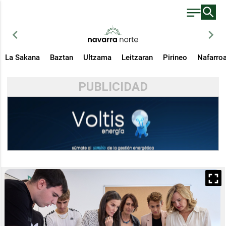
chevron_left
chevron_right
La Sakana
Baztan
Ultzama
Leitzaran
Pirineo
Nafarro
PUBLICIDAD