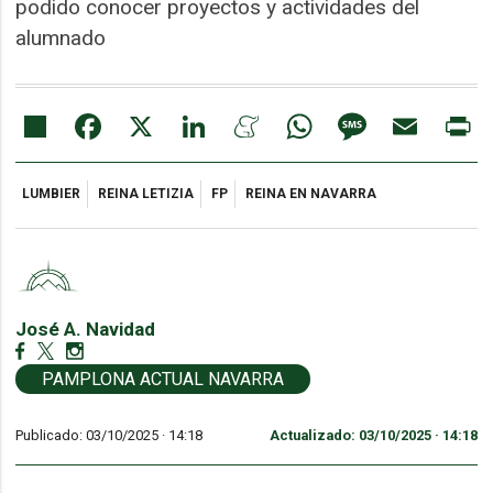
podido conocer proyectos y actividades del
alumnado
Share
Facebook
X
LinkedIn
Meneame
WhatsApp
Message
Email
Pr
LUMBIER
REINA LETIZIA
FP
REINA EN NAVARRA
José A. Navidad
PAMPLONA ACTUAL NAVARRA
Publicado: 03/10/2025 ·
14:18
Actualizado: 03/10/2025 · 14:18