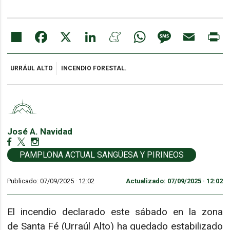
Share
Facebook
X
LinkedIn
Meneame
WhatsApp
Message
Email
Pr
URRÁUL ALTO
INCENDIO FORESTAL.
José A. Navidad
PAMPLONA ACTUAL SANGÜESA Y PIRINEOS
Publicado: 07/09/2025 ·
12:02
Actualizado: 07/09/2025 · 12:02
El incendio declarado este sábado en la zona
de Santa Fé (Urraúl Alto) ha quedado estabilizado