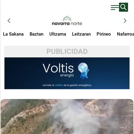
chevron_left
chevron_right
La Sakana
Baztan
Ultzama
Leitzaran
Pirineo
Nafarro
PUBLICIDAD