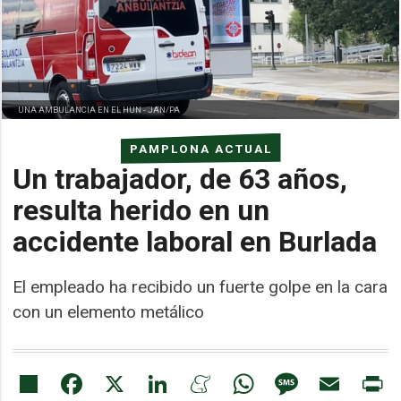
UNA AMBULANCIA EN EL HUN -
JAN/PA
PAMPLONA ACTUAL
Un trabajador, de 63 años,
resulta herido en un
accidente laboral en Burlada
El empleado ha recibido un fuerte golpe en la cara
con un elemento metálico
Share
Facebook
X
LinkedIn
Meneame
WhatsApp
Message
Email
Pr