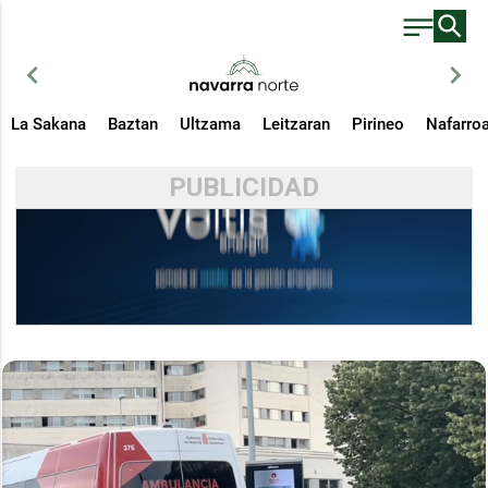
chevron_left
chevron_right
La Sakana
Baztan
Ultzama
Leitzaran
Pirineo
Nafarro
PUBLICIDAD