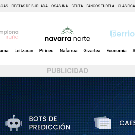
COAS
FIESTAS DE BURLADA
OSASUNA
CEUTA
FANGOS TUDELA
CLASIFIC
zama
Leitzaran
Pirineo
Nafarroa
Gizartea
Economía
S
PUBLICIDAD