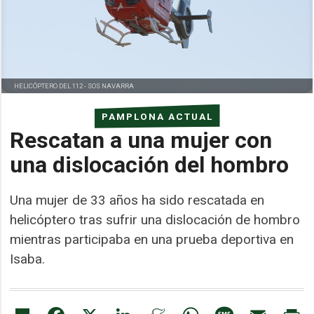
HELICÓPTERO DEL 112 -
SOS NAVARRA
PAMPLONA ACTUAL
Rescatan a una mujer con
una dislocación del hombro
Una mujer de 33 años ha sido rescatada en
helicóptero tras sufrir una dislocación de hombro
mientras participaba en una prueba deportiva en
Isaba.
Share
Facebook
X
LinkedIn
Meneame
WhatsApp
Message
Email
Pr