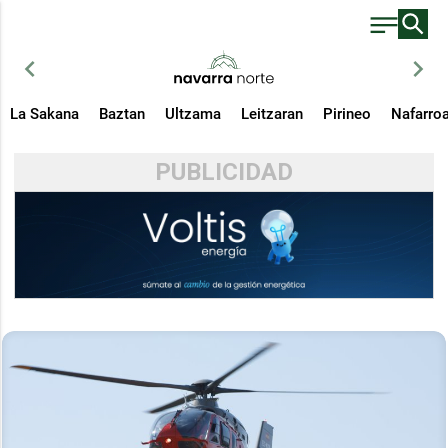
chevron_left
chevron_right
La Sakana
Baztan
Ultzama
Leitzaran
Pirineo
Nafarro
PUBLICIDAD