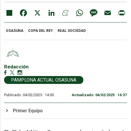
Share
Facebook
X
LinkedIn
Meneame
WhatsApp
Message
Email
Pr
OSASUNA
COPA DEL REY
REAL SOCIEDAD
Redacción
PAMPLONA ACTUAL OSASUNA
Publicado: 04/02/2025 ·
14:00
Actualizado: 04/02/2025 · 16:37
Primer Equipo