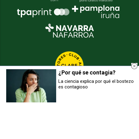
¿Por qué se contagia?
La ciencia explica por qué el bostezo
es contagioso
[VIDEO] Tamborrada de Lakuntza
Lekunberri recupera su Carnaval
2025
Rural
2026
© Grupo Comunikaze
Desarrollado por:
OA Cloud