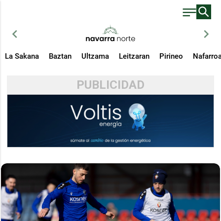
chevron_left
chevron_right
La Sakana
Baztan
Ultzama
Leitzaran
Pirineo
Nafarro
PUBLICIDAD