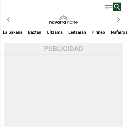
chevron_left
chevron_right
La Sakana
Baztan
Ultzama
Leitzaran
Pirineo
Nafarro
PUBLICIDAD