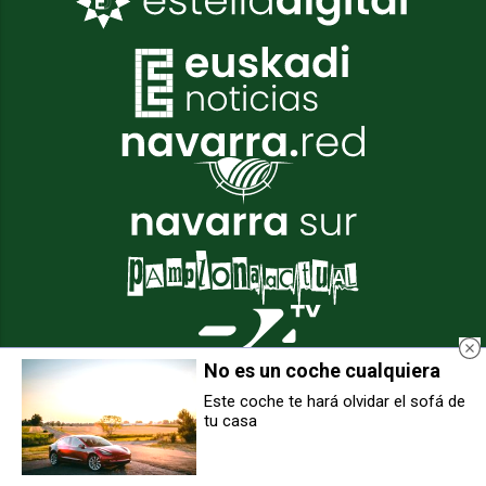
No es un coche cualquiera
Este coche te hará olvidar el sofá de
tu casa
UPN es la primera fuerza en
Miles de personas llenan
Estella con 7 concejales y EH
Pamplona en defensa del futuro
Bildu, segunda con 5
de la industria navarra: "Hay
2.000 empleos en riesgo"