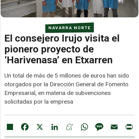
NAVARRA NORTE
El consejero Irujo visita el
pionero proyecto de
‘Harivenasa’ en Etxarren
Un total de más de 5 millones de euros han sido
otorgados por la Dirección General de Fomento
Empresarial, en materia de subvenciones
solicitadas por la empresa
Share
Facebook
X
LinkedIn
Meneame
WhatsApp
Message
Email
Pr