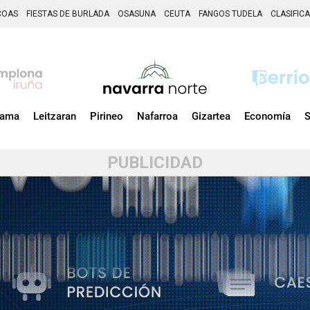
COAS
FIESTAS DE BURLADA
OSASUNA
CEUTA
FANGOS TUDELA
CLASIFIC
zama
Leitzaran
Pirineo
Nafarroa
Gizartea
Economía
S
PUBLICIDAD