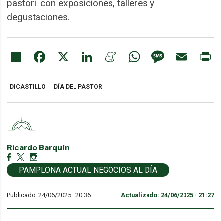
pastoril con exposiciones, talleres y
degustaciones.
Share
Facebook
X
LinkedIn
Meneame
WhatsApp
Message
Email
Pr
DICASTILLO
DÍA DEL PASTOR
Ricardo Barquín
PAMPLONA ACTUAL NEGOCIOS AL DÍA
Publicado: 24/06/2025 ·
20:36
Actualizado: 24/06/2025 · 21:27