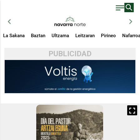
chevron_left
chevron_right
La Sakana
Baztan
Ultzama
Leitzaran
Pirineo
Nafarro
PUBLICIDAD